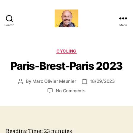
Search
Menu
Marc-
Olivier
Meunier
Categories
CYCLING
Paris-Brest-Paris 2023
By
Marc Olivier Meunier
18/09/2023
Post
Post
author
date
on
No Comments
Paris-
Brest-
Paris
2023
Reading Time:
23
minutes